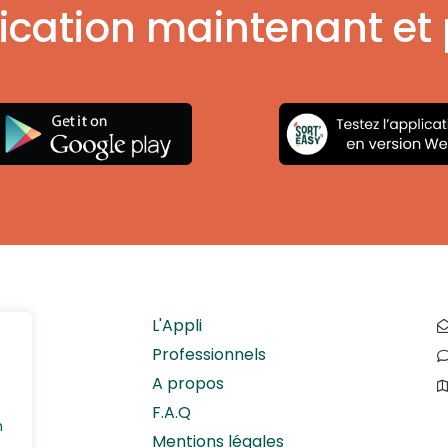
ication maintenant et p
L'Appli
Professionnels
A propos
F.A.Q
n
Mentions légales