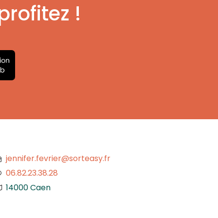
rofitez !
jennifer.fevrier@sorteasy.fr
06.82.23.38.28
14000 Caen